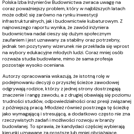
Polska Izba Inżynierów Budownictwa zwraca uwagę na
coraz poważniejszy problem, który w najbliższych latach
może odbić się zarówno na rynku inwestycji
infrastrukturalnych, jak i budownictwie kubaturowym. Z
najnowszego raportu wynika, że zawód inżyniera
budownictwa nadal cieszy się dużym społecznym
zaufaniem i jest uznawany za stabilny oraz potrzebny,
jednak ten pozytywny wizerunek nie przekłada się wprost
na wybory edukacyjne młodych ludzi. Coraz mniej osób
rozważa studia budowlane, mimo że sama profesja
pozostaje wysoko oceniana.
Autorzy opracowania wskazują, że istotną rolę w
podejmowaniu decyzji o przyszłej ścieżce zawodowej
odgrywają rodzice, którzy z jednej strony dostrzegają
znaczenie i rangę zawodu, a z drugiej obawiają się poziomu
trudności studiów, odpowiedzialności oraz presji związanej
z późniejszą pracą. Młodzież również postrzega tę ścieżkę
jako wymagającą i stresującą, a dodatkowo często nie zna
rzeczywistych zadań i możliwości rozwoju w branży
budowlanej. To sprawia, że kandydaci częściej wybierają
kierunki uznawane za prostsze lub mniej obciążające.